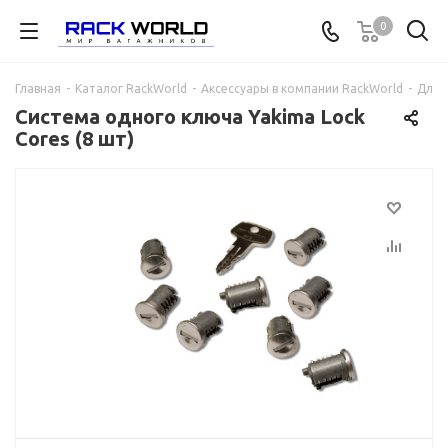
0
Главная
-
Каталог RackWorld
-
Аксессуары в компании RackWorld
-
Для 
Система одного ключа Yakima Lock
Cores (8 шт)