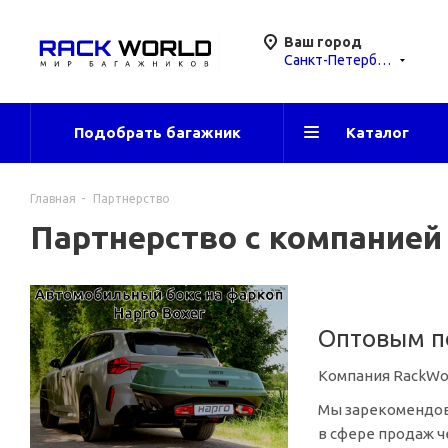
Ваш город
Санкт-Петербург
Подобрать багажник
Каталог
Главная
-
Партнерство
Партнерство с компание
Оптовым п
Компания RackWor
Мы зарекомендова
в сфере продаж 