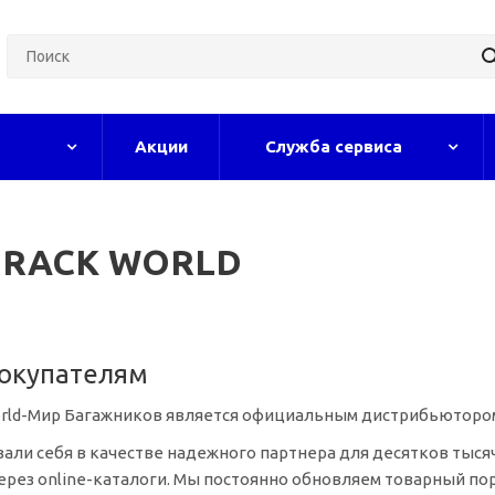
Акции
Служба сервиса
й RACK WORLD
окупателям
ld-Мир Багажников является официальным дистрибьютором в 
ли себя в качестве надежного партнера для десятков тысяч
через
online-каталоги
. Мы постоянно обновляем товарный по