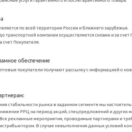
висные услуги гарантийного и послегарантийного товара.
ра
вляется по всей территории России и ближнего зарубежья.
до транспортной компании осуществляется силами и за счет 
а счет Покупателя.
кламное обеспечение
птовые покупатели получают рассылку с информацией о нов
артнерам:
ния стабильности рынка в заданном сегменте мы настоятел
снижение РРЦ на период акций, спецпредложений и других 
 Все рекламные мероприятия, проводимые партнерами и тр
истрибьютором. В случае невыполнения данных условий конт