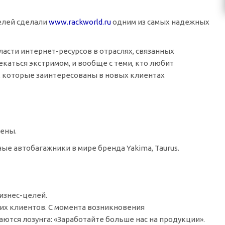
елей сделали
www.rackworld.ru
одним из самых надежных
бласти
интернет-ресурсов
в отраслях, связанных
екаться экстримом, и вообще с теми, кто любит
, которые заинтересованы в новых клиентах
цены.
ые автобагажники в мире бренда Yakima, Taurus.
изнес-целей
.
их клиентов. С момента возникновения
тся лозунга: «Заработайте больше нас на продукции».