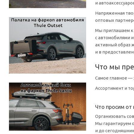
и автоаксессуаров
Напряженная тво
оптовых партнеро
Мы приглашаем к
с автомобилями и
активный образ ж
и в предоставлен
Что мы пр
Самое главное —
Ассортимент и то
Что просим от 
Организовать со
Мы гарантируем о
и до сегодняшни