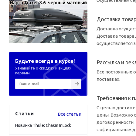
Осуществляем сер
Доставка това
Доставка осущест
Доставка товара 
осуществляется з
Будьте всегда в курсе!
Рассылка и ре
Узнавайте о скидках и акциях
Все постоянные о
первым
поставках.
Требования к п
С целью достиже
Статьи
Все статьи
цены. Возможно 
договоренности.
Новинка Thule: Chasm InLock
с официальным д