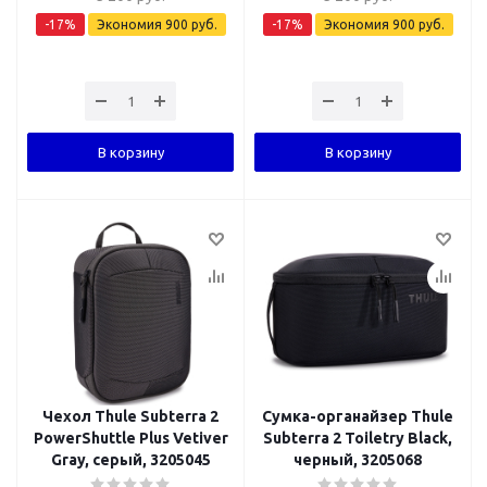
-
17
%
Экономия
900
руб.
-
17
%
Экономия
900
руб.
В корзину
В корзину
Чехол Thule Subterra 2
Сумка-органайзер Thule
PowerShuttle Plus Vetiver
Subterra 2 Toiletry Black,
Gray, серый, 3205045
черный, 3205068