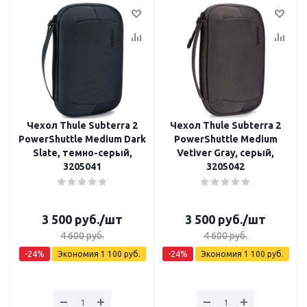
Чехол Thule Subterra 2
Чехол Thule Subterra 2
PowerShuttle Medium Dark
PowerShuttle Medium
Slate, темно-серый,
Vetiver Gray, серый,
3205041
3205042
3 500
руб.
/шт
3 500
руб.
/шт
4 600
руб.
4 600
руб.
-
24
%
Экономия
1 100
руб.
-
24
%
Экономия
1 100
руб.