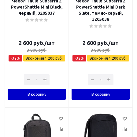
Чехол Thule Subterra 2
Чехол Thule Subterra 2
PowerShuttle Mini Black,
PowerShuttle Mini Dark
черный, 3205037
Slate, темно-серый,
3205038
2 600
руб.
/шт
2 600
руб.
/шт
3 800
руб.
3 800
руб.
-
32
%
Экономия
1 200
руб.
-
32
%
Экономия
1 200
руб.
В корзину
В корзину