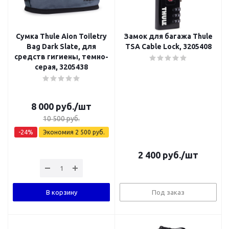
Сумка Thule Aion Toiletry
Замок для багажа Thule
Bag Dark Slate, для
TSA Cable Lock, 3205408
средств гигиены, темно-
серая, 3205438
8 000
руб.
/шт
10 500
руб.
-
24
%
Экономия
2 500
руб.
2 400
руб.
/шт
В корзину
Под заказ