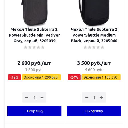
Чехол Thule Subterra 2
Чехол Thule Subterra 2
PowerShuttle Mini Vetiver
PowerShuttle Medium
Gray, серый, 3205039
Black, черный, 3205040
2 600
руб.
/шт
3 500
руб.
/шт
3 800
руб.
4 600
руб.
-
32
%
Экономия
1 200
руб.
-
24
%
Экономия
1 100
руб.
В корзину
В корзину