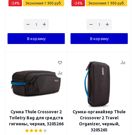
-
24
%
Экономия
1 900
руб.
-
24
%
Экономия
1 900
руб.
В корзину
В корзину
Сумка Thule Crossover 2
Сумка-органайзер Thule
Toiletry Bag для средств
Crossover 2 Travel
гигиены, черная, 3205266
Organizer, черный,
3205265