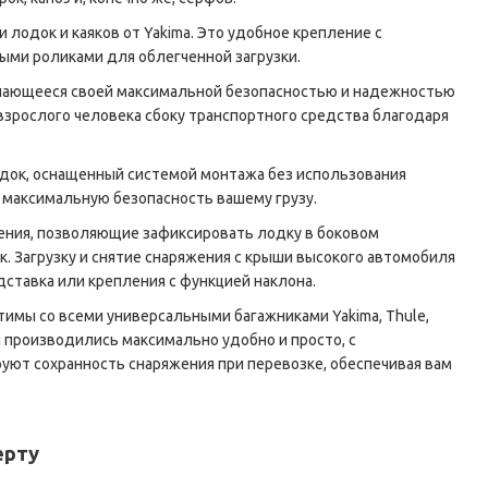
 лодок и каяков от Yakima. Это удобное крепление с
ными роликами для облегченной загрузки.
ичающееся своей максимальной безопасностью и надежностью
и взрослого человека сбоку транспортного средства благодаря
одок, оснащенный системой монтажа без использования
 максимальную безопасность вашему грузу.
ления, позволяющие зафиксировать лодку в боковом
к. Загрузку и снятие снаряжения с крыши высокого автомобиля
ставка или крепления с функцией наклона.
имы со всеми универсальными багажниками Yakima, Thule,
я производились максимально удобно и просто, с
уют сохранность снаряжения при перевозке, обеспечивая вам
ерту