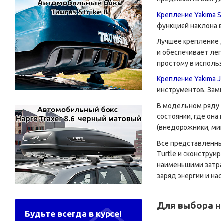
Крепление Yakima S
функцией наклона 
Лучшее крепление 
и обеспечивает лег
простому в исполь
Крепление Yakima 
инструментов. Зам
В модельном ряду 
состоянии, где она
(внедорожники, ми
Все представленны
Turtle и сконструи
наименьшими затра
заряд энергии и на
Для выбора н
Будьте всегда в курсе!