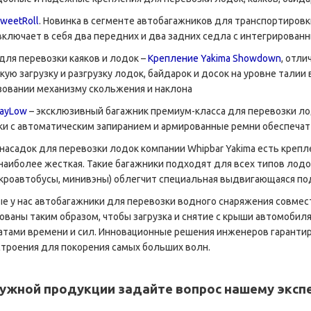
weetRoll
. Новинка в сегменте автобагажников для транспортировки
включает в себя два передних и два задних седла с интегрирован
для перевозки каяков и лодок –
Крепление Yakima Showdown
, отл
кую загрузку и разгрузку лодок, байдарок и досок на уровне тали
зовании механизму скольжения и наклона
JayLow
– эксклюзивный багажник премиум-класса для перевозки л
ки с автоматическим запиранием и армированные ремни обеспечат
насадок для перевозки лодок компании Whipbar Yakima есть креп
 наиболее жесткая. Такие багажники подходят для всех типов лодо
кроавтобусы, минивэны) облегчит специальная выдвигающаяся под
е у нас автобагажники для перевозки водного снаряжения совмест
рованы таким образом, чтобы загрузка и снятие с крыши автомобил
тами времени и сил. Инновационные решения инженеров гарантир
строения для покорения самых больших волн.
ужной продукции задайте вопрос нашему эксп