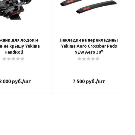
жник для лодок и
Накладки на перекладины
на крышу Yakima
Yakima Aero Crossbar Pads
HandRoll
NEW Aero 30"
8 000
руб.
/шт
7 500
руб.
/шт