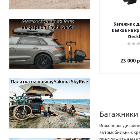
Багажник д
каяков на крышу 
Deck
23 000
р
Багажники
Инженеры-дизайнер
автомобильных кре
предложить вам удо