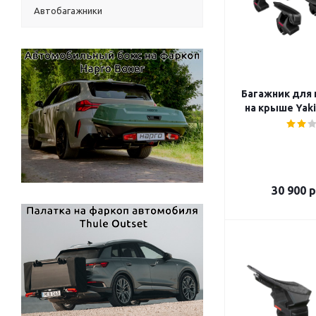
Автобагажники
Багажник для 
на крыше Yaki
30 900
р