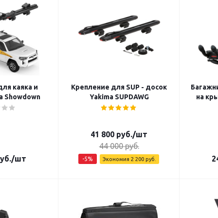
ля каяка и
Крепление для SUP - досок
Багажни
a Showdown
Yakima SUPDAWG
на кр
41 800
руб.
/шт
44 000
руб.
уб.
/шт
2
-
5
%
Экономия
2 200
руб.