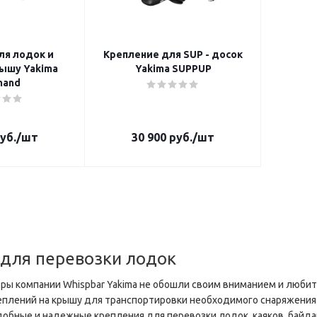
ля лодок и
Крепление для SUP - досок
Yakima
Yakima SUPPUP
hand
уб.
/шт
30 900
руб.
/шт
 для перевозки лодок
ы компании Whispbar Yakima не обошли своим вниманием и люби
плений на крышу для транспортировки необходимого снаряжения и
бные и надежные крепления для перевозки лодок, каяков, байдаро