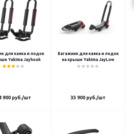
к для каяка и лодок
Багажник для каяка и лодок
ыше Yakima Jayhook
на крыше Yakima JayLow
4 900
руб.
/шт
33 900
руб.
/шт