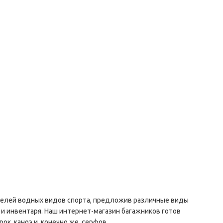
телей водных видов спорта, предложив различные виды
 инвентаря. Наш интернет-магазин багажников готов
к, каноэ и, конечно же, серфов.