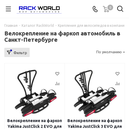
0
Главная
-
Каталог RackWorld
-
Крепления для велосипедов в компании 
Велокрепление на фаркоп автомобиль в
Санкт-Петербурге
По умолчанию
Фильтр
Велокрепление на фаркоп
Велокрепление на фаркоп
Yakima JustClick 2 EVO для
Yakima JustClick 3 EVO для