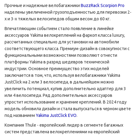
Прочные и надежные велобагажники
BuzzRack Scorpion
Pro
наделены увеличенной грузоподъемностью для перевозки 2-
х и 3-х тяжелых велосипедов общим весом до 60 кг.
Впечатляющим событием стало появление в линейке
аксессуаров Yakima велокреплений на фаркоп класса luxury,
рассчитанных специально для установки на автомобили
соответствующего класса. Премиум-дизайн в совокупности с
функциональными возможностями позволяют отнести
платформы Yakima в разряд шедевров технической
индустрии. Основное преимущество этих моделей
заключается в том, что, используя велобагажники Yakima
JustClick на 2 или 3 велосипеда, в дальнейшем можно
увеличить потенциал, купив дополнительно адаптер для 3
или 4 велосипеда. Ряд дополнительных аксессуаров
упростит использование и хранение креплений. В 2024 году
модель обновила дизайн и стала выпускаться в черном цвете
под названием
Yakima JustClick EVO
.
Компания Thule - европейский лидер в сегменте багажных
систем представлена велокреплениями на европейский