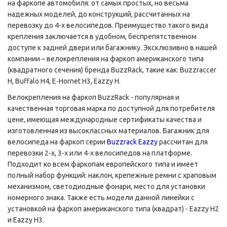
на фаркопе автомобиля: от самых простых, но весьма
надежных моделей, до конструкций, рассчитанных на
перевозку до 4-х велосипедов. Преимущество такого вида
крепления заключается в удобном, беспрепятственном
доступе к задней двери или багажнику. Эксклюзивно в нашей
компании – велокрепления на фаркоп американского типа
(квадратного сечения) бренда BuzzRack, такие как: Buzzraccer
H, Buffalo H4, E-Hornet H3, Eazzy H.
Велокрепления на фаркоп BuzzRack - популярная и
качественная торговая марка по доступной для потребителя
цене, имеющая международные сертификаты качества и
изготовленная из высоклассных материалов. Багажник для
велосипеда на фаркоп серии
Buzzrack Eazzy
рассчитан для
перевозки 2-х, 3-х или 4-х велосипедов на платформе.
Подходит ко всем фаркопам европейского типа и имеет
полный набор функций: наклон, крепежные ремни с храповым
механизмом, светодиодные фонари, место для установки
номерного знака. Также есть модели данной линейки с
установкой на фаркоп американского типа (квадрат) - Eazzy H2
и Eazzy H3.