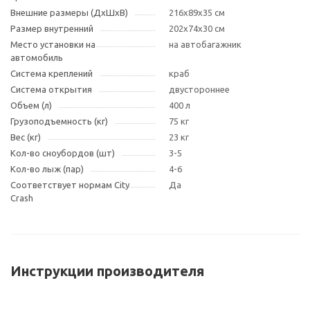
Внешние размеры (ДxШxВ)
216х89х35 см
Размер внутренний
202х74х30 см
Место установки на
на автобагажник
автомобиль
Система креплений
краб
Система открытия
двустороннее
Объем (л)
400 л
Грузоподъемность (кг)
75 кг
Вес (кг)
23 кг
Кол-во сноубордов (шт)
3-5
Кол-во лыж (пар)
4-6
Соответствует нормам City
Да
Crash
Инструкции производителя