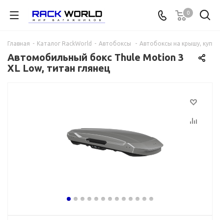
0
Главная
-
Каталог RackWorld
-
Автобоксы
-
Автобоксы на крышу, купит
Автомобильный бокс Thule Motion 3
XL Low, титан глянец