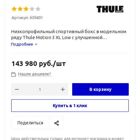
Артикул:
639401
Низкопрофильный спортивный бокс в модельном
ряду Thule Motion 3 XL Low с улучшенной
аэродинамикой и надежным функционалом.
Подробнее
143 980
руб.
/шт
Нашли дешевле?
В корзину
Купить в 1 клик
Поделиться
Цена действительна только для интернет-магазина и может