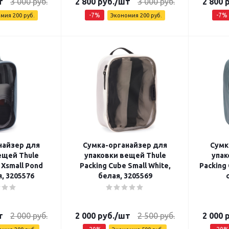
т
3 000
руб.
2 800
руб.
/шт
3 000
руб.
2 800
р
-
7
%
-
7
%
омия
200
руб.
Экономия
200
руб.
найзер для
Сумка-органайзер для
Сумк
ещей Thule
упаковки вещей Thule
упак
 Xsmall Pond
Packing Cube Small White,
Packing 
я, 3205576
белая, 3205569
т
2 000
руб.
2 000
руб.
/шт
2 500
руб.
2 000
р