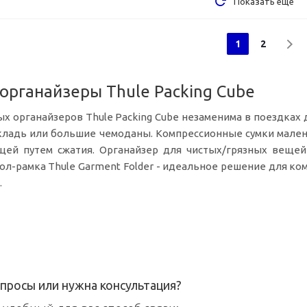
Показать еще
1
2
рганайзеры Thule Packing Cube
 органайзеров Thule Packing Cube незаменима в поездках 
я кладь или большие чемоданы. Компрессионные сумки мале
ей путем сжатия. Органайзер для чистых/грязных вещей 
ол-рамка
Thule Garment Folder - идеальное решение для к
.
просы или нужна консультация?