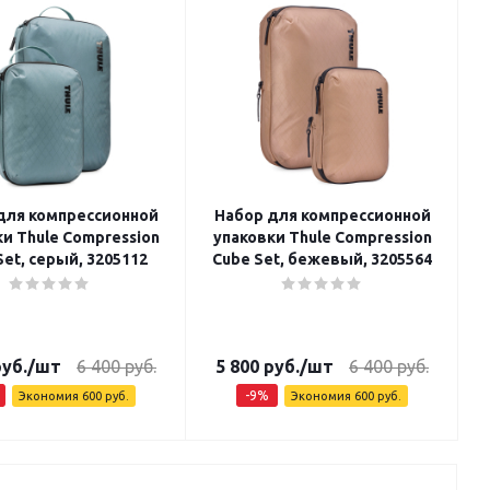
для компрессионной
Набор для компрессионной
и Thule Compression
упаковки Thule Compression
Set, серый, 3205112
Cube Set, бежевый, 3205564
уб.
/шт
6 400
руб.
5 800
руб.
/шт
6 400
руб.
-
9
%
Экономия
600
руб.
Экономия
600
руб.