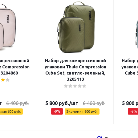
мпрессионной
Набор для компрессионной
Набор 
e Compression
упаковки Thule Compression
упаковк
 3204860
Cube Set, светло-зеленый,
Cube 
3205113
т
6 400
руб.
5 800
руб.
/шт
6 400
руб.
5 800
р
-
9
%
-
9
%
омия
600
руб.
Экономия
600
руб.