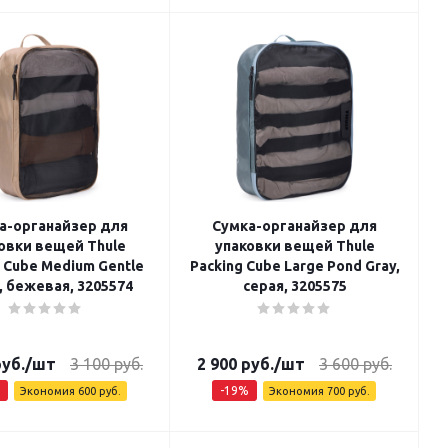
а-органайзер для
Сумка-органайзер для
овки вещей Thule
упаковки вещей Thule
g Cube Medium Gentle
Packing Cube Large Pond Gray,
, бежевая, 3205574
серая, 3205575
уб.
/шт
3 100
руб.
2 900
руб.
/шт
3 600
руб.
-
19
%
Экономия
600
руб.
Экономия
700
руб.