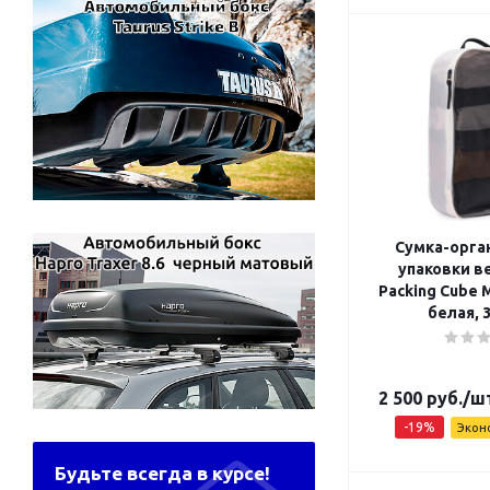
Сумка-орга
упаковки в
Packing Cube 
белая, 
2 500
руб.
/ш
-
19
%
Экон
Будьте всегда в курсе!