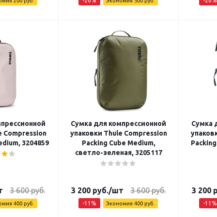
-
20
%
-
20
%
омия
200
руб.
Экономия
500
руб.
мпрессионной
Сумка для компрессионной
Сумка 
e Compression
упаковки Thule Compression
упаковк
edium, 3204859
Packing Cube Medium,
Packing
светло-зеленая, 3205117
т
3 600
руб.
3 200
руб.
/шт
3 600
руб.
3 200
р
-
11
%
-
11
%
омия
400
руб.
Экономия
400
руб.