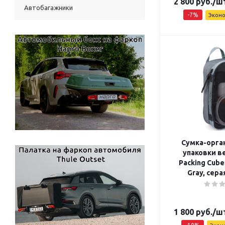
2 800
руб.
/ш
Автобагажники
-
7
%
Экон
Сумка-орга
упаковки в
Packing Cube
Gray, сера
1 800
руб.
/ш