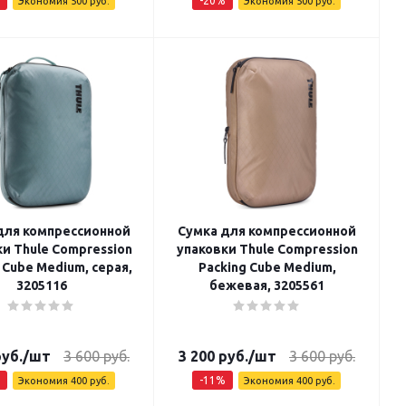
-
20
%
Экономия
500
руб.
Экономия
500
руб.
для компрессионной
Сумка для компрессионной
и Thule Compression
упаковки Thule Compression
 Cube Medium, серая,
Packing Cube Medium,
3205116
бежевая, 3205561
уб.
/шт
3 600
руб.
3 200
руб.
/шт
3 600
руб.
-
11
%
Экономия
400
руб.
Экономия
400
руб.