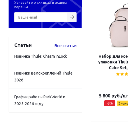
Узнавайте о скидках и акциях
первым
Статьи
Все статьи
Новинка Thule: Chasm InLock
Набор для ко
упаковки Thul
Cube Set,
Новинки велокреплений Thule
2026
5 800
руб.
/ш
График работы RackWorld в
2025-2026 году
-
9
%
Экон