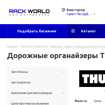
Ваш город
Санкт-Петербург
Подобрать багажник
Каталог
Главная
-
Каталог RackWorld
-
Рюкзаки, сумки и чемоданы купить в С
Дорожные органайзеры Thu
Автобоксы
Автопалатки
Крепления для велосипедов
Фильтр:
Цена
Цепи противоскольжения