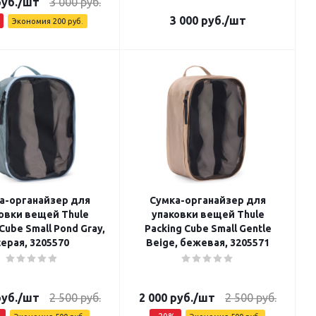
уб.
/шт
3 000
руб.
3 000
руб.
/шт
Экономия
200
руб.
а-органайзер для
Сумка-органайзер для
овки вещей Thule
упаковки вещей Thule
Cube Small Pond Gray,
Packing Cube Small Gentle
серая, 3205570
Beige, бежевая, 3205571
уб.
/шт
2 500
руб.
2 000
руб.
/шт
2 500
руб.