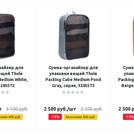
найзер для
Сумка-органайзер для
Сумк
ещей Thule
упаковки вещей Thule
упак
Medium White,
Packing Cube Medium Pond
Packin
3205572
Gray, серая, 3205573
Beige
т
3 100
руб.
2 500
руб.
/шт
3 100
руб.
2 500
р
-
19
%
-
19
%
омия
600
руб.
Экономия
600
руб.