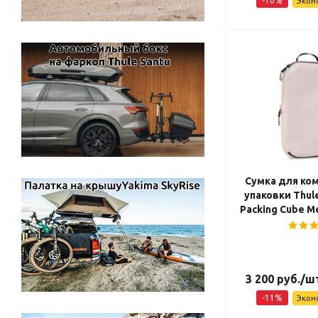
-
10
%
Экон
Сумка для ко
упаковки Thul
Packing Cube M
3 200
руб.
/ш
-
11
%
Экон