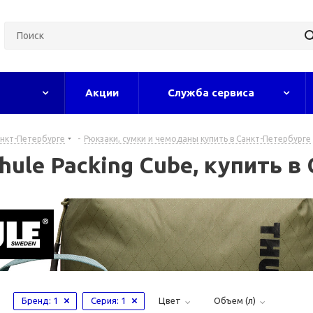
Акции
Служба сервиса
анкт-Петербурге
-
Рюкзаки, сумки и чемоданы купить в Санкт-Петербурге
le Packing Cube, купить в
Бренд
: 1
Серия
: 1
Цвет
Объем (л)