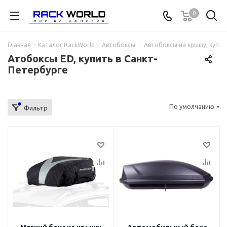
0
Главная
-
Каталог RackWorld
-
Автобоксы
-
Автобоксы на крышу, купит
Атобоксы ED, купить в Санкт-
Петербурге
По умолчанию
Фильтр