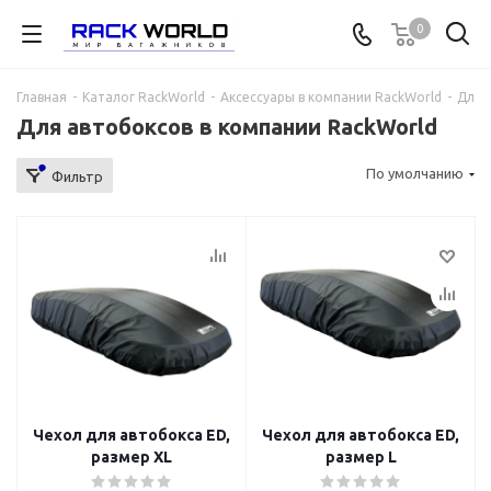
0
Главная
-
Каталог RackWorld
-
Аксессуары в компании RackWorld
-
Для 
Для автобоксов в компании RackWorld
По умолчанию
Фильтр
Чехол для автобокса ED,
Чехол для автобокса ED,
размер XL
размер L